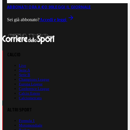
ABBONATI ORA A €0,99
LEGGI IL GIORNALE
Sei già abbonato?
Accedi e leggi
CALCIO
Live
Serie A
Serie B
Champions League
Europa League
Conference League
Calcio Estero
Calciomercato
ALTRI SPORT
Formula 1
Motomondiale
Basket