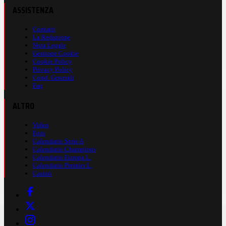
ASSISTENZA
Contatti
La Redazione
Nota Legale
Gestione Cookie
Cookie Policy
Privacy Policy
Cond. Generali
Faq
ALTRO
Video
Foto
Calendario Serie A
Calendario Champions
Calendario Europa L.
Calendario Premier L.
Casinò