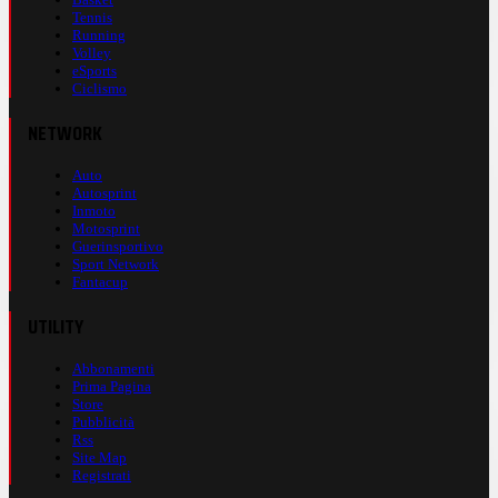
Tennis
Running
Volley
eSports
Ciclismo
NETWORK
Auto
Autosprint
Inmoto
Motosprint
Guerinsportivo
Sport Network
Fantacup
UTILITY
Abbonamenti
Prima Pagina
Store
Pubblicità
Rss
Site Map
Registrati