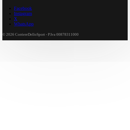
Facebook
Instagram
X
WhatsApp
© 2026 CorriereDelloSport - P.Iva 00878311000