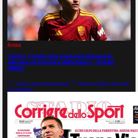
Roma
Castro, l'intervista esclusiva domani in
edicola sul Corriere dello Sport - Stadio
VIDEO
Castro, l'intervista esclusiva
Roma in Galles: da Castro
a Koulierakis