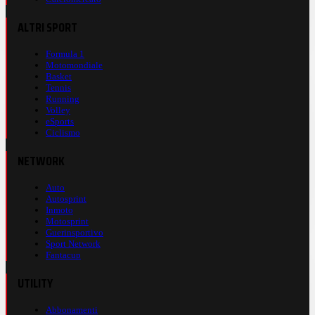
ALTRI SPORT
Formula 1
Motomondiale
Basket
Tennis
Running
Volley
eSports
Ciclismo
NETWORK
Auto
Autosprint
Inmoto
Motosprint
Guerinsportivo
Sport Network
Fantacup
UTILITY
Abbonamenti