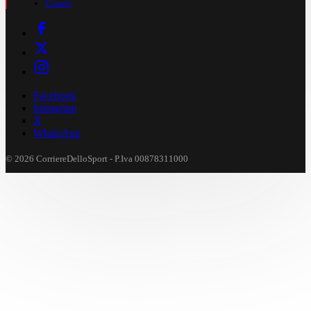
Casinò
Facebook
Instagram
X
WhatsApp
© 2026 CorriereDelloSport - P.Iva 00878311000