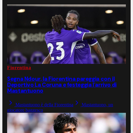
Fiorentina
Segna Ndour, la Fiorentina pareggia con il
Deportivo La Coruna e festeggia l'arrivo di
Mastantuono
Mastantuono è della Fiorentina
Mastantuono, un
giocatore baggesco