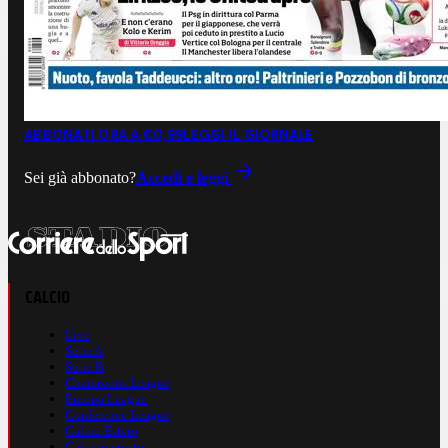
ABBONATI ORA A €0,99
LEGGI IL GIORNALE
Sei già abbonato?
Accedi e leggi
CALCIO
Live
Serie A
Serie B
Champions League
Europa League
Conference League
Calcio Estero
Calciomercato