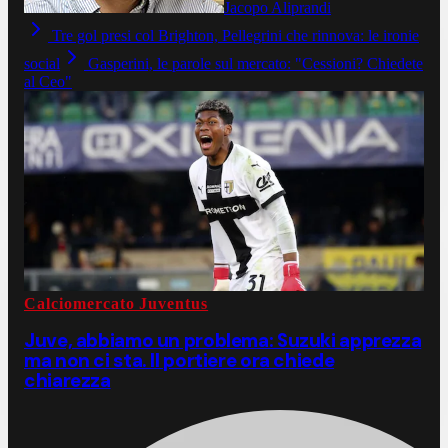
Jacopo Aliprandi
Tre gol presi col Brighton, Pellegrini che rinnova: le ironie
social
Gasperini, le parole sul mercato: "Cessioni? Chiedete
al Ceo"
Calciomercato Juventus
Juve, abbiamo un problema: Suzuki apprezza
ma non ci sta. Il portiere ora chiede
chiarezza