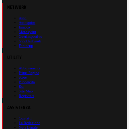
NETWORK
Auto
Autosprint
Inmoto
Motosprint
Guerinsportivo
Sport Network
Fantacup
UTILITY
Abbonamenti
Prima Pagina
Store
Pubblicità
Rss
Site Map
Registrati
ASSISTENZA
Contatti
La Redazione
Nota Legale