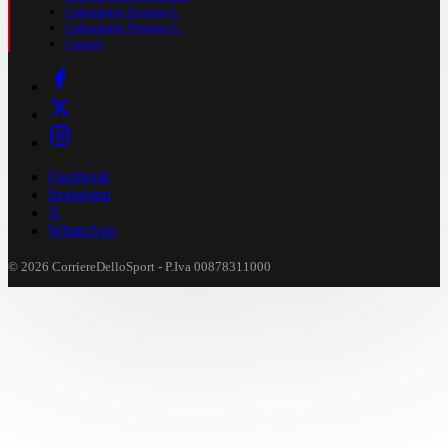
Calendario Europa L.
Calendario Premier L.
Casinò
Facebook
Instagram
X
WhatsApp
© 2026 CorriereDelloSport - P.Iva 00878311000