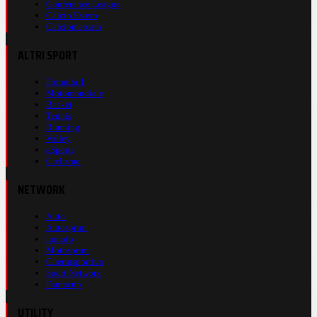
Conference League
Calcio Estero
Calciomercato
ALTRI SPORT
Formula 1
Motomondiale
Basket
Tennis
Running
Volley
eSports
Ciclismo
NETWORK
Auto
Autosprint
Inmoto
Motosprint
Guerinsportivo
Sport Network
Fantacup
UTILITY