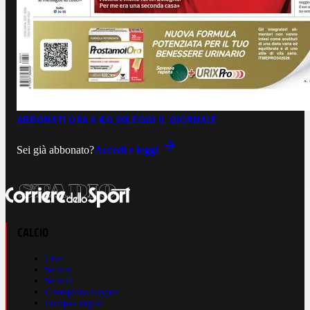
ABBONATI ORA A €0,99
LEGGI IL GIORNALE
Sei già abbonato?
Accedi e leggi
CALCIO
Live
Serie A
Serie B
Champions League
Europa League