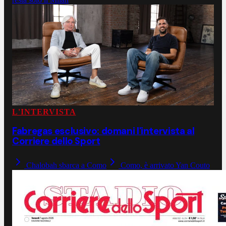
L'INTERVISTA
Fabregas esclusivo: domani l'intervista al
Corriere dello Sport
Chalobah sbarca a Como
Como, è arrivato Yan Couto