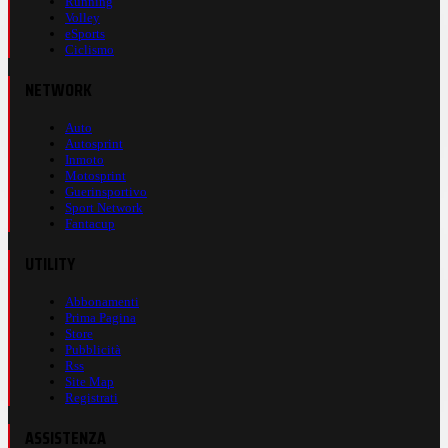
Running
Volley
eSports
Ciclismo
NETWORK
Auto
Autosprint
Inmoto
Motosprint
Guerinsportivo
Sport Network
Fantacup
UTILITY
Abbonamenti
Prima Pagina
Store
Pubblicità
Rss
Site Map
Registrati
ASSISTENZA