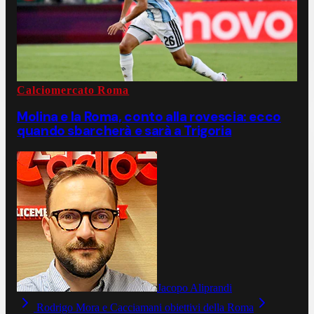
Calciomercato Roma
Molina e la Roma, conto alla rovescia: ecco
quando sbarcherà e sarà a Trigoria
Jacopo Aliprandi
Rodrigo Mora e Cacciamani obiettivi della Roma