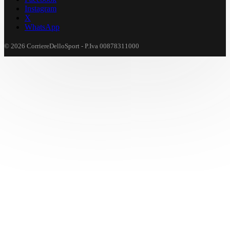
Instagram
X
WhatsApp
© 2026 CorriereDelloSport - P.Iva 00878311000