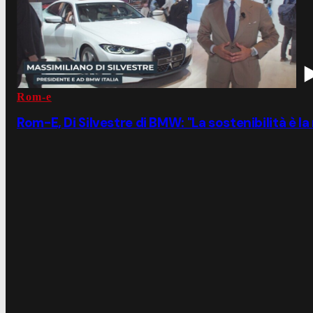
Rom-e
Rom-E, Di Silvestre di BMW: "La sostenibilità è la