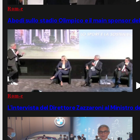
Rom-e
Abodi sullo stadio Olimpico e il main sponsor de
Rom-e
L'intervista del Direttore Zazzaroni al Ministro 