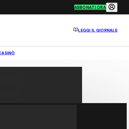
ABBONATI ORA
LEGGI IL GIORNALE
CASINÒ