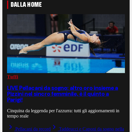
DALLA HOME
Tuffi
LIVE Pellacani da sogno: altro oro insieme a
Pizzini nel sincro femminile, è il quinto a
Parigi!
Cinquina da leggenda per l'azzurra: tutti gli aggiornamenti in
tempo reale
Pellacani da record
Taddeucci e Caponi da sogno nella