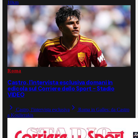
10km
Roma
Castro, l'intervista esclusiva domani in
edicola sul Corriere dello Sport - Stadio
VIDEO
Castro, l'intervista esclusiva
Roma in Galles: da Castro
a Koulierakis