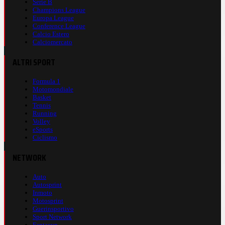
Serie B
Champions League
Europa League
Conference League
Calcio Estero
Calciomercato
ALTRI SPORT
Formula 1
Motomondiale
Basket
Tennis
Running
Volley
eSports
Ciclismo
NETWORK
Auto
Autosprint
Inmoto
Motosprint
Guerinsportivo
Sport Network
Fantacup