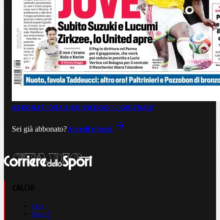
ABBONATI ORA A €0,99
LEGGI IL GIORNALE
Sei già abbonato?
Accedi e leggi
CALCIO
Live
Serie A