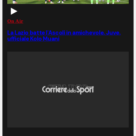
On Air
La Lazio batte l'Ascoli in amichevole. Juve.
ufficiale Kolo Muani