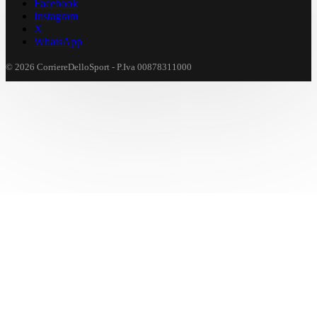
Facebook
Instagram
X
WhatsApp
© 2026 CorriereDelloSport - P.Iva 00878311000