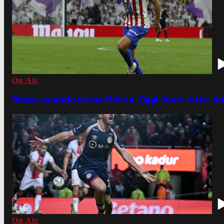
On Air
Roma, quando arriva Molina. Oggi Juve-Inter: d
On Air