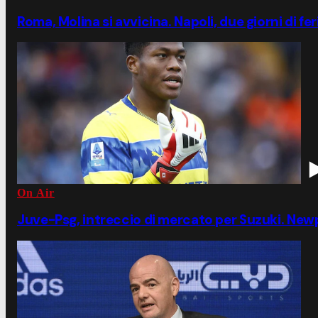
Roma, Molina si avvicina. Napoli, due giorni di fe
On Air
Juve-Psg, intreccio di mercato per Suzuki. Ne