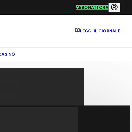
ABBONATI ORA
LEGGI IL GIORNALE
CASINÒ