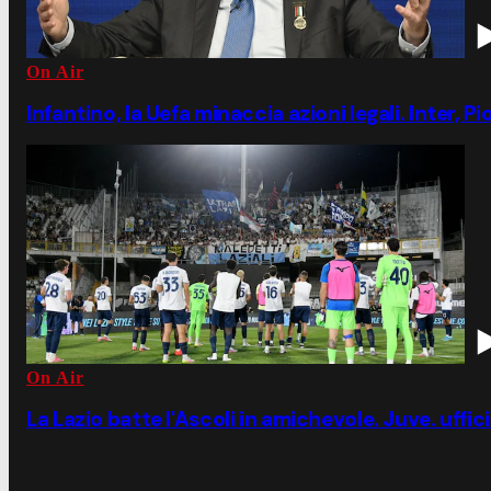
On Air
Infantino, la Uefa minaccia azioni legali. Inter, P
On Air
La Lazio batte l'Ascoli in amichevole. Juve. uffic