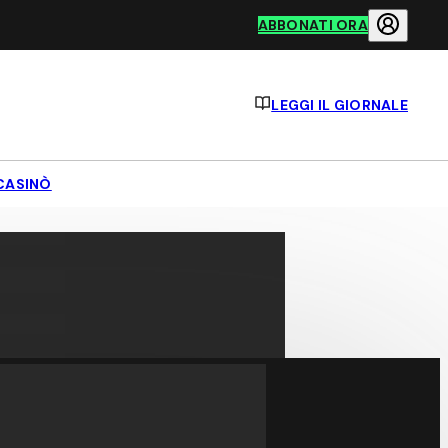
ABBONATI ORA
LEGGI IL GIORNALE
CASINÒ