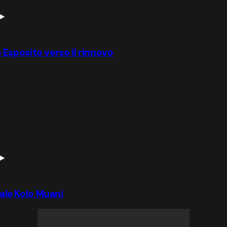
io Esposito verso il rinnovo
iale Kolo Muani