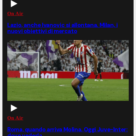
On Air
Lazio, anche Ivanovic si allontana. Milan, i
nuovi obiettivi di mercato
On Air
Roma, quando arriva Molina. Oggi Juve-Inter:
dove vederla