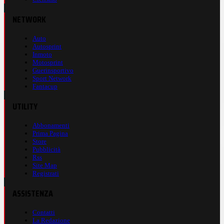
NETWORK
Auto
Autosprint
Inmoto
Motosprint
Guerinsportivo
Sport Network
Fantacup
UTILITY
Abbonamenti
Prima Pagina
Store
Pubblicità
Rss
Site Map
Registrati
ASSISTENZA
Contatti
La Redazione