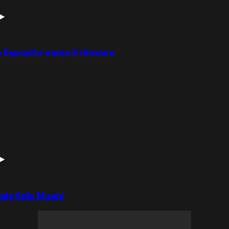
io Esposito verso il rinnovo
iale Kolo Muani