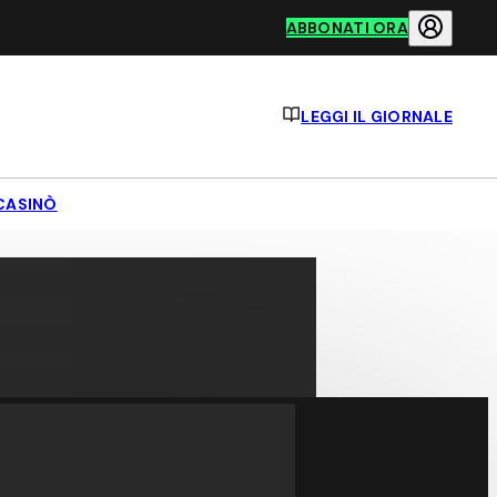
ABBONATI ORA
LEGGI IL GIORNALE
CASINÒ