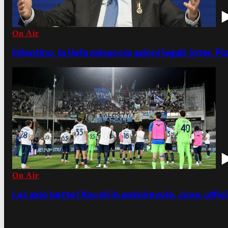
On Air
Infantino, la Uefa minaccia azioni legali. Inter, P
On Air
La Lazio batte l'Ascoli in amichevole. Juve. uffic