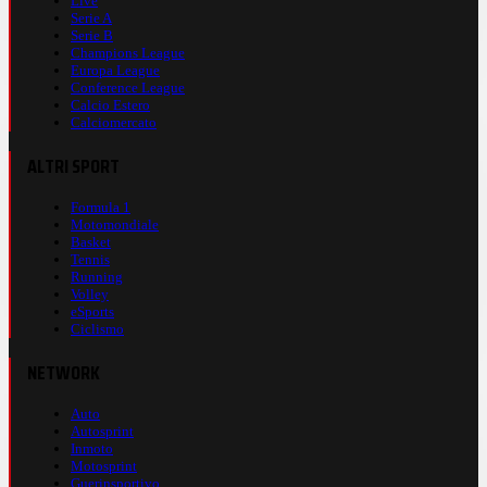
Live
Serie A
Serie B
Champions League
Europa League
Conference League
Calcio Estero
Calciomercato
ALTRI SPORT
Formula 1
Motomondiale
Basket
Tennis
Running
Volley
eSports
Ciclismo
NETWORK
Auto
Autosprint
Inmoto
Motosprint
Guerinsportivo