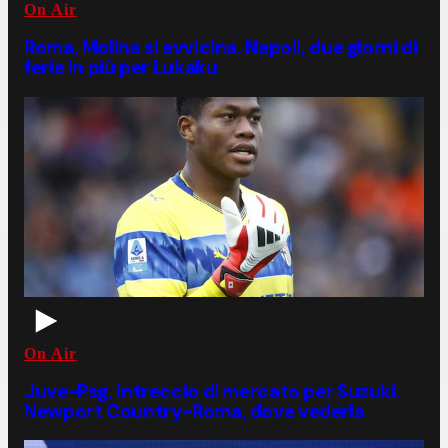
On Air
Roma, Molina si avvicina. Napoli, due giorni di
ferie in più per Lukaku
On Air
Juve-Psg, intreccio di mercato per Suzuki.
Newport Country-Roma, dove vederla