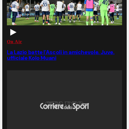
On Air
La Lazio batte l'Ascoli in amichevole. Juve.
ufficiale Kolo Muani