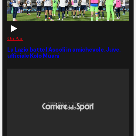
On Air
La Lazio batte l'Ascoli in amichevole. Juve.
ufficiale Kolo Muani