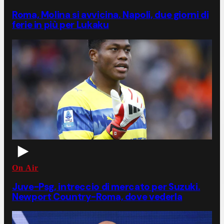
Roma, Molina si avvicina. Napoli, due giorni di
ferie in più per Lukaku
On Air
Juve-Psg, intreccio di mercato per Suzuki.
Newport Country-Roma, dove vederla