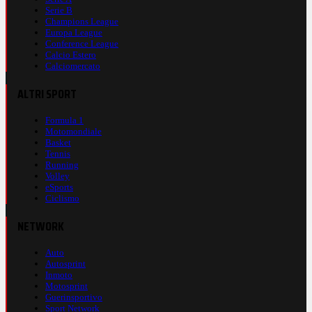
Serie B
Champions League
Europa League
Conference League
Calcio Estero
Calciomercato
ALTRI SPORT
Formula 1
Motomondiale
Basket
Tennis
Running
Volley
eSports
Ciclismo
NETWORK
Auto
Autosprint
Inmoto
Motosprint
Guerinsportivo
Sport Network