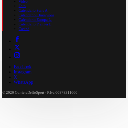
Video
Foto
Calendario Serie A
Calendario Champions
Calendario Europa L.
Calendario Premier L.
Casinò
Facebook
Instagram
X
WhatsApp
© 2026 CorriereDelloSport - P.Iva 00878311000