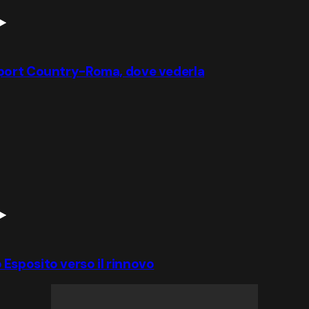
wport Country-Roma, dove vederla
io Esposito verso il rinnovo