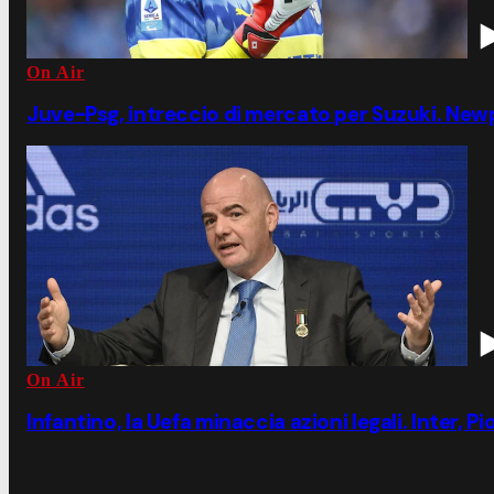
On Air
Juve-Psg, intreccio di mercato per Suzuki. Ne
On Air
Infantino, la Uefa minaccia azioni legali. Inter, P