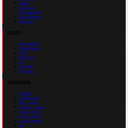
Inmoto
Motosprint
Guerinsportivo
Sport Network
Fantacup
UTILITY
Abbonamenti
Prima Pagina
Store
Pubblicità
Rss
Site Map
Registrati
ASSISTENZA
Contatti
La Redazione
Nota Legale
Gestione Cookie
Cookie Policy
Privacy Policy
Cond. Generali
Faq