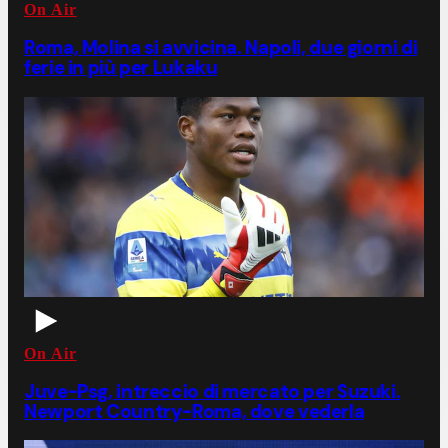
On Air
Roma, Molina si avvicina. Napoli, due giorni di
ferie in più per Lukaku
On Air
Juve-Psg, intreccio di mercato per Suzuki.
Newport Country-Roma, dove vederla