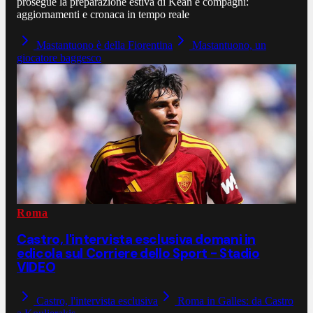
prosegue la preparazione estiva di Kean e compagni:
aggiornamenti e cronaca in tempo reale
Mastantuono è della Fiorentina
Mastantuono, un
giocatore baggesco
Roma
Castro, l'intervista esclusiva domani in
edicola sul Corriere dello Sport - Stadio
VIDEO
Castro, l'intervista esclusiva
Roma in Galles: da Castro