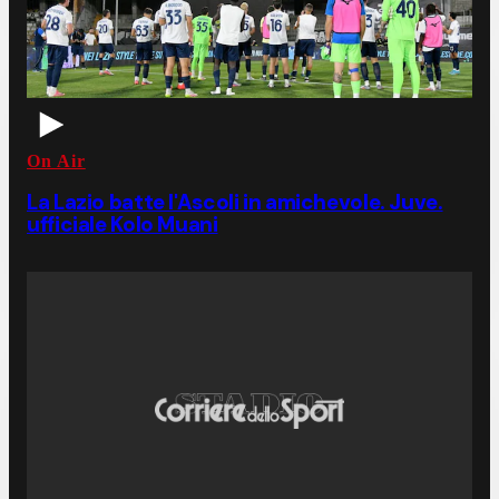
On Air
La Lazio batte l'Ascoli in amichevole. Juve.
ufficiale Kolo Muani