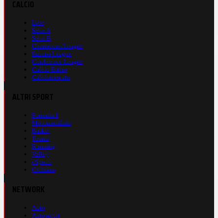
CALCIO
Live
Serie A
Serie B
Champions League
Europa League
Conference League
Calcio Estero
Calciomercato
ALTRI SPORT
Formula 1
Motomondiale
Basket
Tennis
Running
Volley
eSports
Ciclismo
NETWORK
Auto
Autosprint