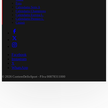
Foto
Calendario Serie A
Calendario Champions
Calendario Europa L.
Calendario Premier L.
Casinò
Facebook
Instagram
X
WhatsApp
© 2026 CorriereDelloSport - P.Iva 00878311000