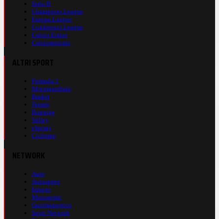
Serie B
Champions League
Europa League
Conference League
Calcio Estero
Calciomercato
ALTRI SPORT
Formula 1
Motomondiale
Basket
Tennis
Running
Volley
eSports
Ciclismo
NETWORK
Auto
Autosprint
Inmoto
Motosprint
Guerinsportivo
Sport Network