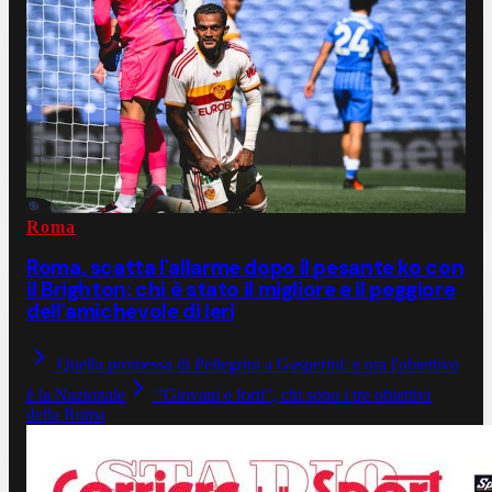
Roma
Roma, scatta l'allarme dopo il pesante ko con
il Brighton: chi è stato il migliore e il peggiore
dell'amichevole di ieri
Quella promessa di Pellegrini a Gasperini: e ora l'obiettivo
è la Nazionale
"Giovani e forti", chi sono i tre obiettivi
della Roma