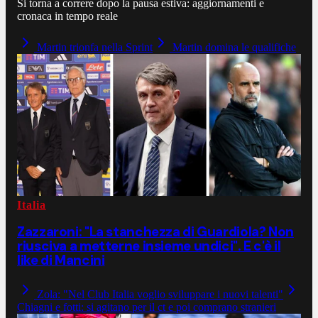
Si torna a correre dopo la pausa estiva: aggiornamenti e
cronaca in tempo reale
Martin trionfa nella Sprint
Martin domina le qualifiche
Italia
Zazzaroni: "La stanchezza di Guardiola? Non
riusciva a metterne insieme undici". E c'è il
like di Mancini
Zola: "Nel Club Italia voglio sviluppare i nuovi talenti"
Chiagni e fotti: si agitano per il ct e poi comprano stranieri