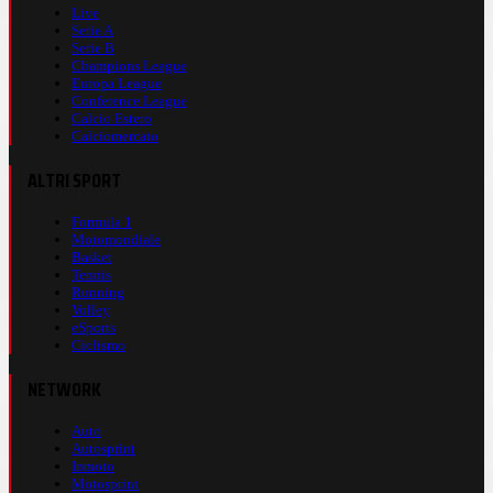
Live
Serie A
Serie B
Champions League
Europa League
Conference League
Calcio Estero
Calciomercato
ALTRI SPORT
Formula 1
Motomondiale
Basket
Tennis
Running
Volley
eSports
Ciclismo
NETWORK
Auto
Autosprint
Inmoto
Motosprint