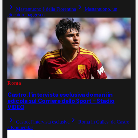
Mastantuono è della Fiorentina
Mastantuono, un
giocatore baggesco
Roma
Castro, l'intervista esclusiva domani in
edicola sul Corriere dello Sport - Stadio
VIDEO
Castro, l'intervista esclusiva
Roma in Galles: da Castro
a Koulierakis