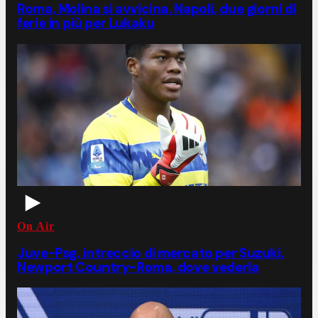
Roma, Molina si avvicina. Napoli, due giorni di
ferie in più per Lukaku
On Air
Juve-Psg, intreccio di mercato per Suzuki.
Newport Country-Roma, dove vederla