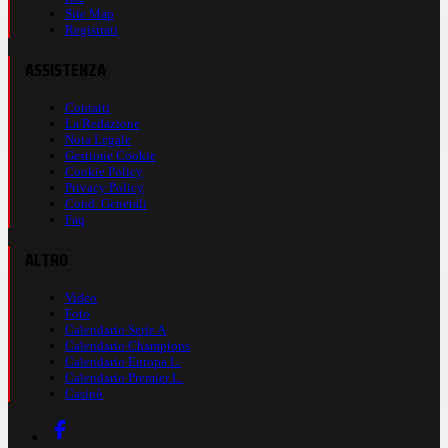
Site Map
Registrati
ASSISTENZA
Contatti
La Redazione
Nota Legale
Gestione Cookie
Cookie Policy
Privacy Policy
Cond. Generali
Faq
ALTRO
Video
Foto
Calendario Serie A
Calendario Champions
Calendario Europa L.
Calendario Premier L.
Casinò