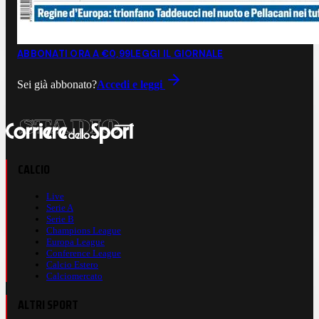
ABBONATI ORA A €0,99
LEGGI IL GIORNALE
Sei già abbonato?
Accedi e leggi
CALCIO
Live
Serie A
Serie B
Champions League
Europa League
Conference League
Calcio Estero
Calciomercato
ALTRI SPORT