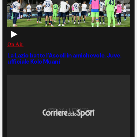
On Air
La Lazio batte l'Ascoli in amichevole. Juve.
ufficiale Kolo Muani