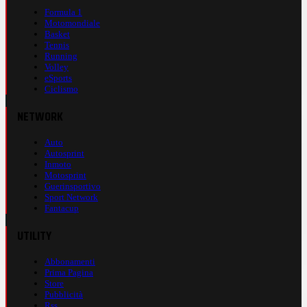
Formula 1
Motomondiale
Basket
Tennis
Running
Volley
eSports
Ciclismo
NETWORK
Auto
Autosprint
Inmoto
Motosprint
Guerinsportivo
Sport Network
Fantacup
UTILITY
Abbonamenti
Prima Pagina
Store
Pubblicità
Rss