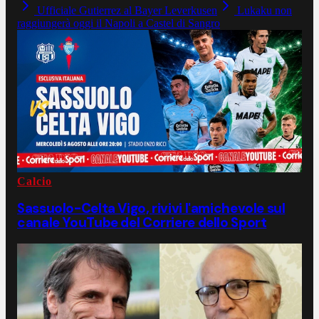
Ufficiale Gutierrez al Bayer Leverkusen
Lukaku non
raggiungerà oggi il Napoli a Castel di Sangro
Calcio
Sassuolo-Celta Vigo, rivivi l'amichevole sul
canale YouTube del Corriere dello Sport