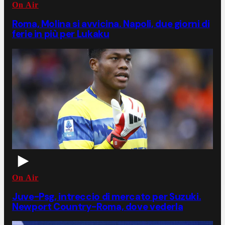
On Air
Roma, Molina si avvicina. Napoli, due giorni di
ferie in più per Lukaku
On Air
Juve-Psg, intreccio di mercato per Suzuki.
Newport Country-Roma, dove vederla