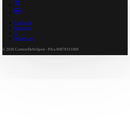
Facebook
Instagram
X
WhatsApp
© 2026 CorriereDelloSport - P.Iva 00878311000