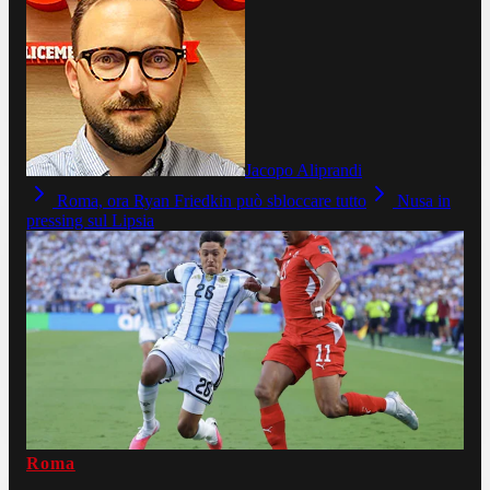
Jacopo Aliprandi
Roma, ora Ryan Friedkin può sbloccare tutto
Nusa in
pressing sul Lipsia
Roma