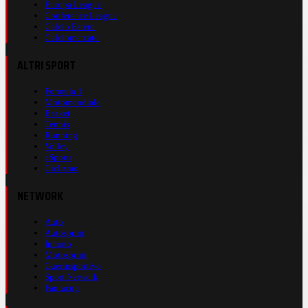
Europa League
Conference League
Calcio Estero
Calciomercato
ALTRI SPORT
Formula 1
Motomondiale
Basket
Tennis
Running
Volley
eSports
Ciclismo
NETWORK
Auto
Autosprint
Inmoto
Motosprint
Guerinsportivo
Sport Network
Fantacup