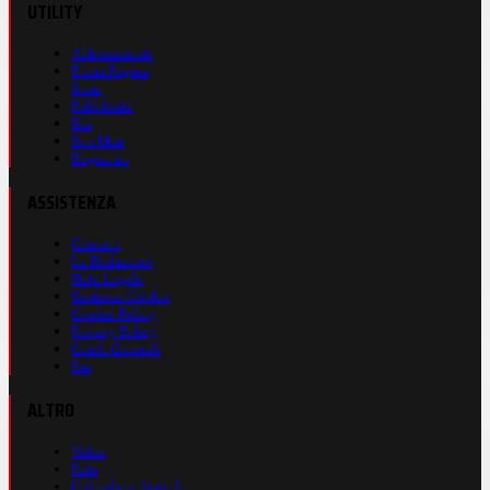
UTILITY
Abbonamenti
Prima Pagina
Store
Pubblicità
Rss
Site Map
Registrati
ASSISTENZA
Contatti
La Redazione
Nota Legale
Gestione Cookie
Cookie Policy
Privacy Policy
Cond. Generali
Faq
ALTRO
Video
Foto
Calendario Serie A