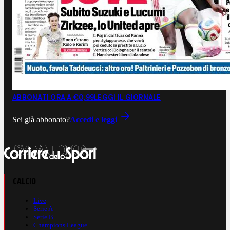
ABBONATI ORA A €0,99
LEGGI IL GIORNALE
Sei già abbonato?
Accedi e leggi
CALCIO
Live
Serie A
Serie B
Champions League