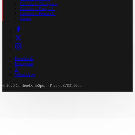
Calendario Champions
Calendario Europa L.
Calendario Premier L.
Casinò
Facebook
Instagram
X
WhatsApp
© 2026 CorriereDelloSport - P.Iva 00878311000