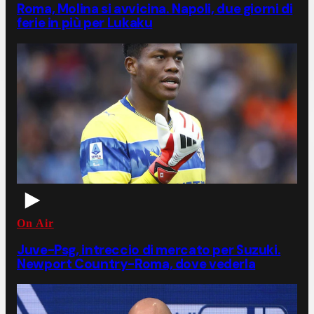
Roma, Molina si avvicina. Napoli, due giorni di
ferie in più per Lukaku
On Air
Juve-Psg, intreccio di mercato per Suzuki.
Newport Country-Roma, dove vederla