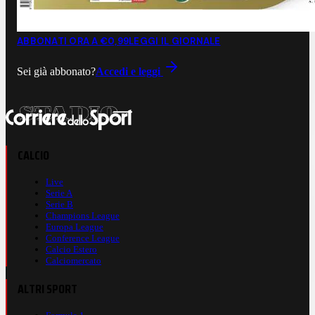
ABBONATI ORA A €0,99
LEGGI IL GIORNALE
Sei già abbonato?
Accedi e leggi
CALCIO
Live
Serie A
Serie B
Champions League
Europa League
Conference League
Calcio Estero
Calciomercato
ALTRI SPORT