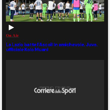
On Air
La Lazio batte l'Ascoli in amichevole. Juve.
ufficiale Kolo Muani