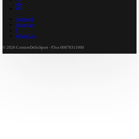
Facebook
Instagram
X
WhatsApp
© 2026 CorriereDelloSport - P.Iva 00878311000