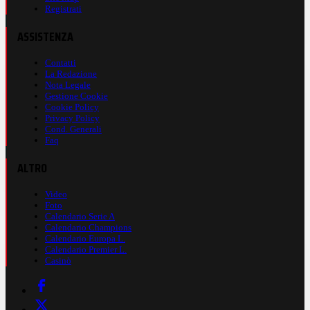
Registrati
ASSISTENZA
Contatti
La Redazione
Nota Legale
Gestione Cookie
Cookie Policy
Privacy Policy
Cond. Generali
Faq
ALTRO
Video
Foto
Calendario Serie A
Calendario Champions
Calendario Europa L.
Calendario Premier L.
Casinò