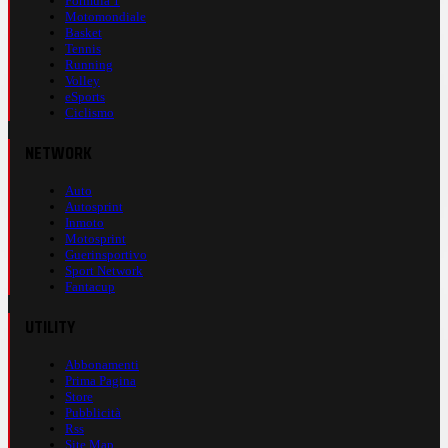
Formula 1
Motomondiale
Basket
Tennis
Running
Volley
eSports
Ciclismo
NETWORK
Auto
Autosprint
Inmoto
Motosprint
Guerinsportivo
Sport Network
Fantacup
UTILITY
Abbonamenti
Prima Pagina
Store
Pubblicità
Rss
Site Map