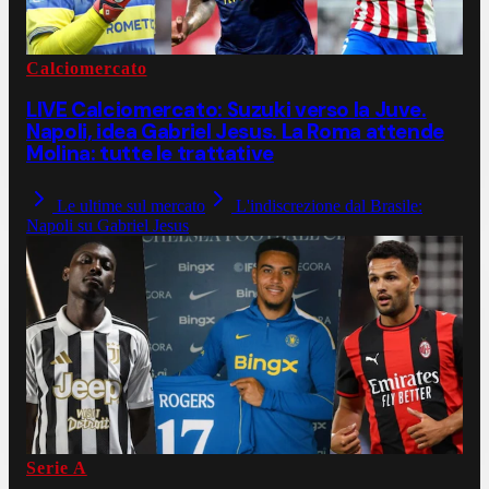
Calciomercato
LIVE Calciomercato: Suzuki verso la Juve.
Napoli, idea Gabriel Jesus. La Roma attende
Molina: tutte le trattative
Le ultime sul mercato
L'indiscrezione dal Brasile:
Napoli su Gabriel Jesus
Serie A