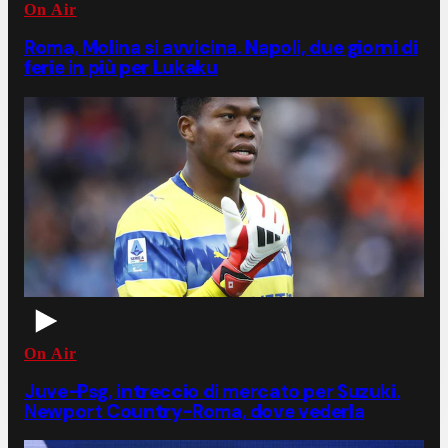
On Air
Roma, Molina si avvicina. Napoli, due giorni di
ferie in più per Lukaku
On Air
Juve-Psg, intreccio di mercato per Suzuki.
Newport Country-Roma, dove vederla