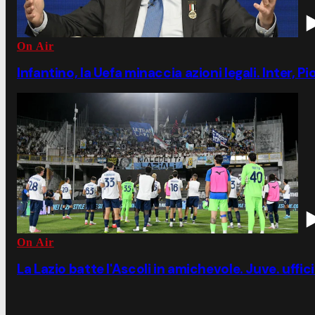
On Air
Infantino, la Uefa minaccia azioni legali. Inter, P
On Air
La Lazio batte l'Ascoli in amichevole. Juve. uffic