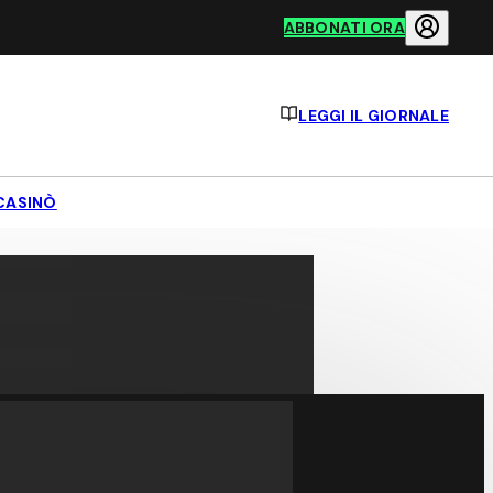
ABBONATI ORA
LEGGI IL GIORNALE
CASINÒ