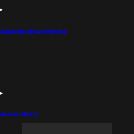
io Esposito verso il rinnovo
iale Kolo Muani