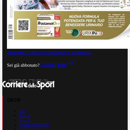
ABBONATI ORA A €0,99
LEGGI IL GIORNALE
Sei già abbonato?
Accedi e leggi
CALCIO
Live
Serie A
Serie B
Champions League
Europa League