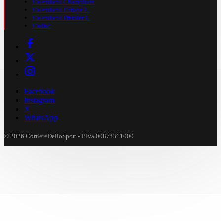
Calendario Champions
Calendario Europa L.
Calendario Premier L.
Casinò
Facebook
Instagram
X
WhatsApp
© 2026 CorriereDelloSport - P.Iva 00878311000