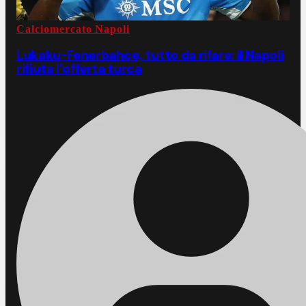
Calciomercato Napoli
Lukaku-Fenerbahce, tutto da rifare: il Napoli
rifiuta l’offerta turca