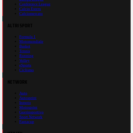
Conference League
Calcio Estero
Calciomercato
ALTRI SPORT
Formula 1
Motomondiale
Basket
Tennis
Running
Volley
eSports
Ciclismo
NETWORK
Auto
Autosprint
Inmoto
Motosprint
Guerinsportivo
Sport Network
Fantacup