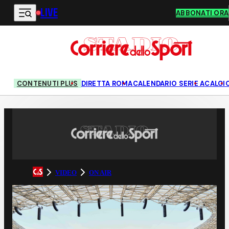
LIVE
Vai al contenuto principale
ABBONATI ORA
CONTENUTI PLUS
DIRETTA ROMA
CALENDARIO SERIE A
CALCI
VIDEO
ON AIR