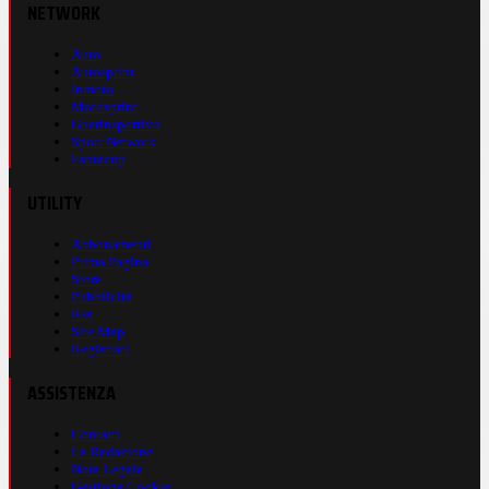
NETWORK
Auto
Autosprint
Inmoto
Motosprint
Guerinsportivo
Sport Network
Fantacup
UTILITY
Abbonamenti
Prima Pagina
Store
Pubblicità
Rss
Site Map
Registrati
ASSISTENZA
Contatti
La Redazione
Nota Legale
Gestione Cookie