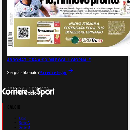
ABBONATI ORA A €0,99
LEGGI IL GIORNALE
Sei già abbonato?
Accedi e leggi
CALCIO
Live
Serie A
Serie B