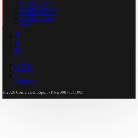
Calendario Serie A
Calendario Champions
Calendario Europa L.
Calendario Premier L.
Casinò
Facebook
Instagram
X
WhatsApp
© 2026 CorriereDelloSport - P.Iva 00878311000