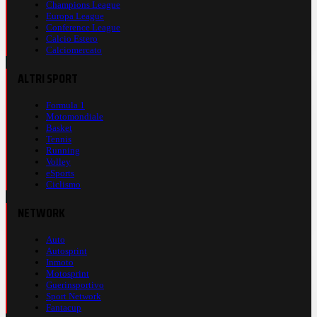
Champions League
Europa League
Conference League
Calcio Estero
Calciomercato
ALTRI SPORT
Formula 1
Motomondiale
Basket
Tennis
Running
Volley
eSports
Ciclismo
NETWORK
Auto
Autosprint
Inmoto
Motosprint
Guerinsportivo
Sport Network
Fantacup