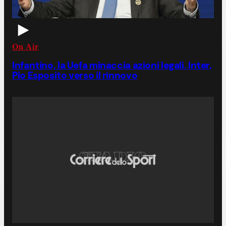
On Air
Infantino, la Uefa minaccia azioni legali. Inter,
Pio Esposito verso il rinnovo