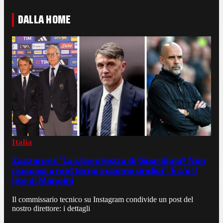
DALLA HOME
Italia
Zazzaroni: "La stanchezza di Guardiola? Non
riusciva a metterne insieme undici". E c'è il
like di Mancini
Il commissario tecnico su Instagram condivide un post del
nostro direttore: i dettagli