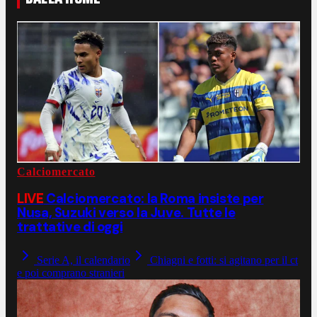
Calciomercato
LIVE
Calciomercato: la Roma insiste per
Nusa, Suzuki verso la Juve. Tutte le
trattative di oggi
Serie A, il calendario
Chiagni e fotti: si agitano per il ct
e poi comprano stranieri