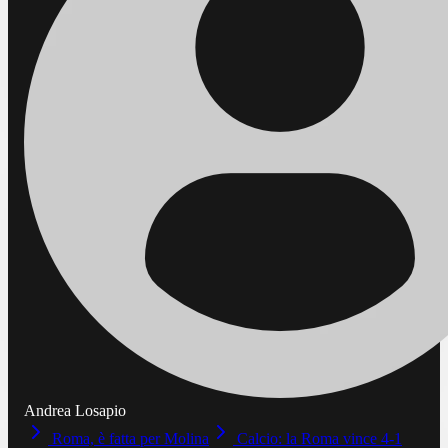
Andrea Losapio
Roma, è fatta per Molina
Calcio: la Roma vince 4-1