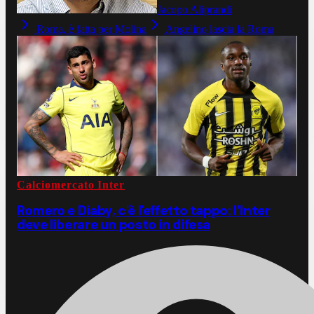
Jacopo Aliprandi
Roma, è fatta per Molina
Angelino lascia la Roma
Calciomercato Inter
Romero e Diaby, c'è l'effetto tappo: l’Inter
deve liberare un posto in difesa