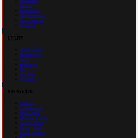
Autosprint
Inmoto
Motosprint
Guerinsportivo
Sport Network
Fantacup
UTILITY
Abbonamenti
Prima Pagina
Store
Pubblicità
Rss
Site Map
Registrati
ASSISTENZA
Contatti
La Redazione
Nota Legale
Gestione Cookie
Cookie Policy
Privacy Policy
Cond. Generali
Faq