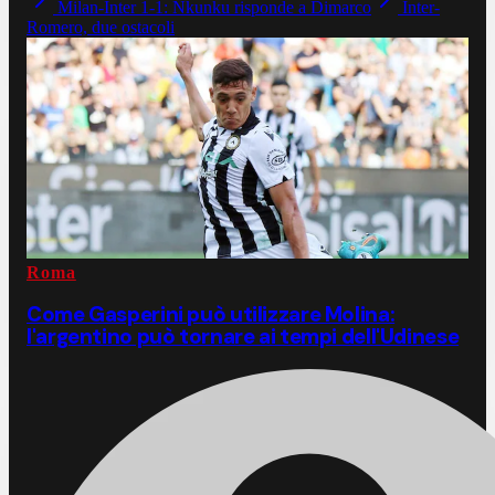
Milan-Inter 1-1: Nkunku risponde a Dimarco
Inter-
Romero, due ostacoli
Roma
Come Gasperini può utilizzare Molina:
l'argentino può tornare ai tempi dell'Udinese