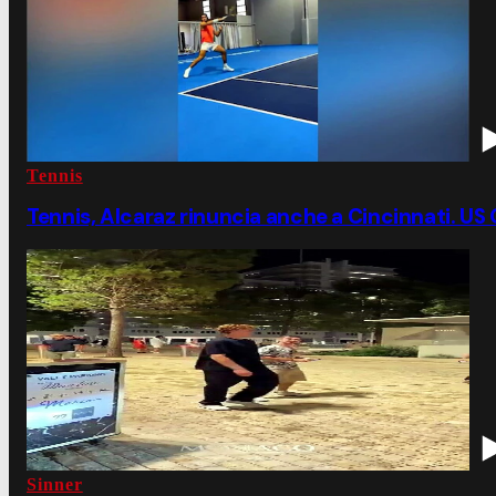
Tennis
Tennis, Alcaraz rinuncia anche a Cincinnati. US 
Sinner