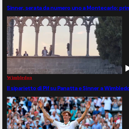
Sinner, serata da numero uno a Montecarlo: prima 
Wimbledon
Il siparietto di Pif su Panatta e Sinner a Wimbled