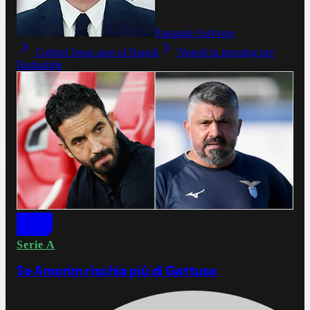
Pasquale Salvione
Gabriel Jesus apre al Napoli
Napoli in pressing per
Badiashile
Serie A
Se Amorim rischia più di Gattuso