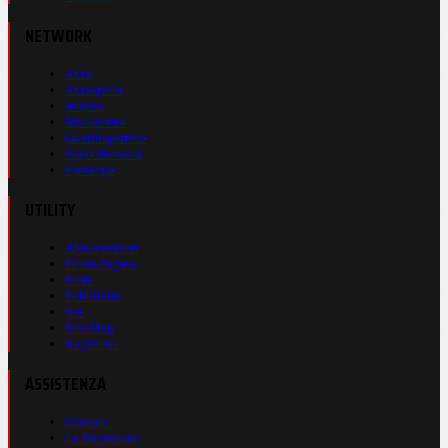
NETWORK
Auto
Autosprint
Inmoto
Motosprint
Guerinsportivo
Sport Network
Fantacup
UTILITY
Abbonamenti
Prima Pagina
Store
Pubblicità
Rss
Site Map
Registrati
ASSISTENZA
Contatti
La Redazione