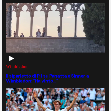
Wimbledon
Il siparietto di Pif su Panatta e Sinner a
Wimbledon: "Ha vinto…"