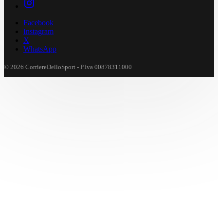
Facebook
Instagram
X
WhatsApp
© 2026 CorriereDelloSport - P.Iva 00878311000