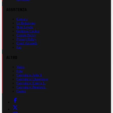
ASSISTENZA
Contatti
La Redazione
Nota Legale
Gestione Cookie
Cookie Policy
Privacy Policy
Cond. Generali
Faq
ALTRO
Video
Foto
Calendario Serie A
Calendario Champions
Calendario Europa L.
Calendario Premier L.
Casinò