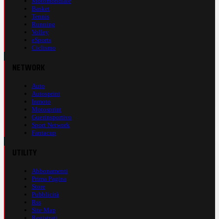
Motomondiale
Basket
Tennis
Running
Volley
eSports
Ciclismo
NETWORK
Auto
Autosprint
Inmoto
Motosprint
Guerinsportivo
Sport Network
Fantacup
UTILITY
Abbonamenti
Prima Pagina
Store
Pubblicità
Rss
Site Map
Registrati