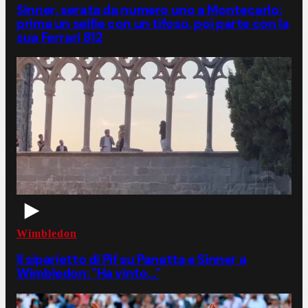
Sinner, serata da numero uno a Montecarlo:
prima un selfie con un tifoso, poi parte con la
sua Ferrari 812
Wimbledon
Il siparietto di Pif su Panatta e Sinner a
Wimbledon: "Ha vinto…"