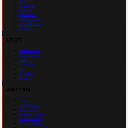
Auto
Autosprint
Inmoto
Motosprint
Guerinsportivo
Sport Network
Fantacup
UTILITY
Abbonamenti
Prima Pagina
Store
Pubblicità
Rss
Site Map
Registrati
ASSISTENZA
Contatti
La Redazione
Nota Legale
Gestione Cookie
Cookie Policy
Privacy Policy
Cond. Generali