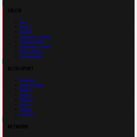
CALCIO
Live
Serie A
Serie B
Champions League
Europa League
Conference League
Calcio Estero
Calciomercato
ALTRI SPORT
Formula 1
Motomondiale
Basket
Tennis
Running
Volley
eSports
Ciclismo
NETWORK