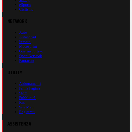
eSports
Ciclismo
NETWORK
Auto
Autosprint
Inmoto
Motosprint
Guerinsportivo
Sport Network
Fantacup
UTILITY
Abbonamenti
Prima Pagina
Store
Pubblicità
Rss
Site Map
Registrati
ASSISTENZA