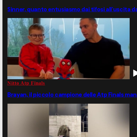
Sinner, quanto entusiasmo dai tifosi all'uscita da
Nitto Atp Finals
Brayan, il piccolo campione delle Atp Finals mand