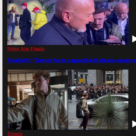
Nitto Atp Finals
Spalletti: “Sinner ha la capacità di alzare sempre 
Tennis