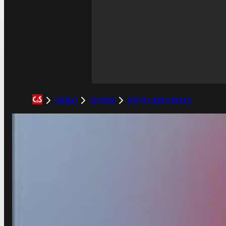
VIDEO
TENNIS
NITTO ATP FINALS