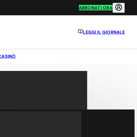
ABBONATI ORA
LEGGI IL GIORNALE
CASINÒ