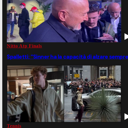
Nitto Atp Finals
Spalletti: “Sinner ha la capacità di alzare sempre 
Tennis