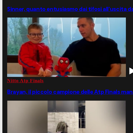
Sinner, quanto entusiasmo dai tifosi all'uscita da
Nitto Atp Finals
Brayan, il piccolo campione delle Atp Finals mand