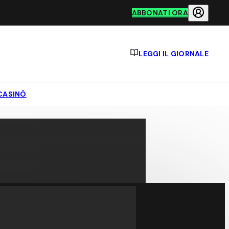
ABBONATI ORA
LEGGI IL GIORNALE
CASINÒ