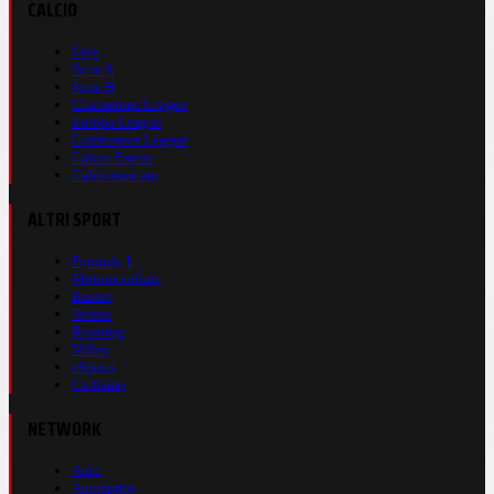
CALCIO
Live
Serie A
Serie B
Champions League
Europa League
Conference League
Calcio Estero
Calciomercato
ALTRI SPORT
Formula 1
Motomondiale
Basket
Tennis
Running
Volley
eSports
Ciclismo
NETWORK
Auto
Autosprint