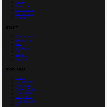
Inmoto
Motosprint
Guerinsportivo
Sport Network
Fantacup
UTILITY
Abbonamenti
Prima Pagina
Store
Pubblicità
Rss
Site Map
Registrati
ASSISTENZA
Contatti
La Redazione
Nota Legale
Gestione Cookie
Cookie Policy
Privacy Policy
Cond. Generali
Faq