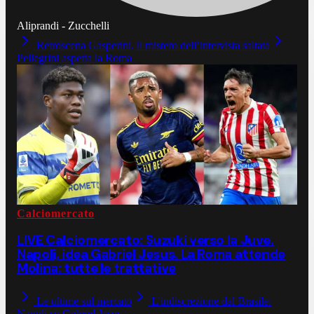
Aliprandi - Zucchelli
Retroscena Gasperini, il mistero dell’intervista saltata
Pellegrini aspetta la Roma
Calciomercato
LIVE Calciomercato: Suzuki verso la Juve.
Napoli, idea Gabriel Jesus. La Roma attende
Molina: tutte le trattative
Le ultime sul mercato
L'indiscrezione dal Brasile:
Napoli su Gabriel Jesus