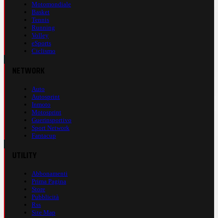
Motomondiale
Basket
Tennis
Running
Volley
eSports
Ciclismo
NETWORK
Auto
Autosprint
Inmoto
Motosprint
Guerinsportivo
Sport Network
Fantacup
UTILITY
Abbonamenti
Prima Pagina
Store
Pubblicità
Rss
Site Map