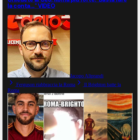
la conta..." VIDEO
Jacopo Aliprandi
Ferguson riabbraccia la Roma
Il Brighton batte la
Roma