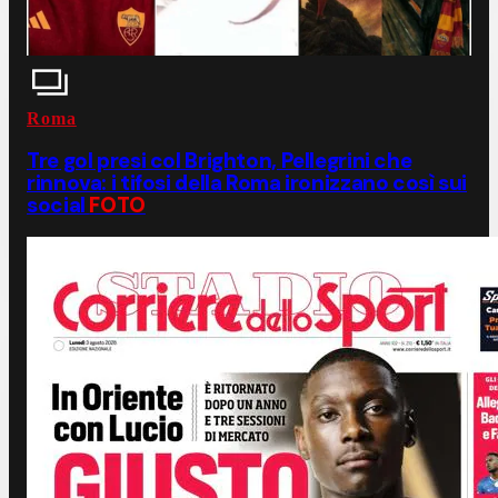
Roma
Tre gol presi col Brighton, Pellegrini che
rinnova: i tifosi della Roma ironizzano così sui
social
FOTO