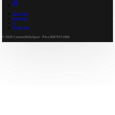
Facebook
Instagram
X
WhatsApp
© 2026 CorriereDelloSport - P.Iva 00878311000