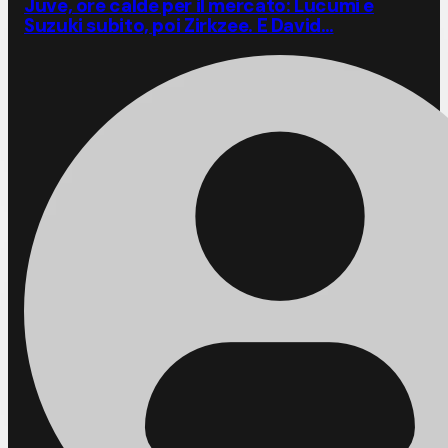
Juve, ore calde per il mercato: Lucumi e
Suzuki subito, poi Zirkzee. E David…