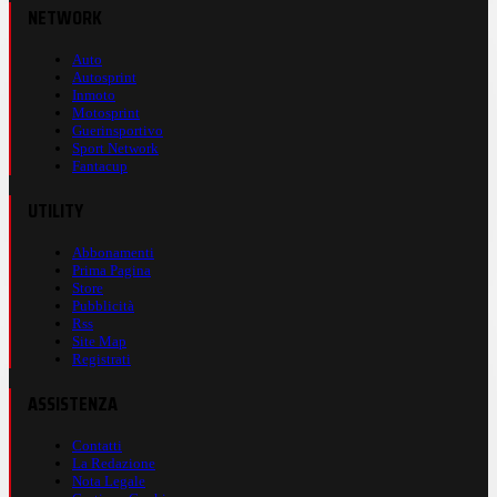
NETWORK
Auto
Autosprint
Inmoto
Motosprint
Guerinsportivo
Sport Network
Fantacup
UTILITY
Abbonamenti
Prima Pagina
Store
Pubblicità
Rss
Site Map
Registrati
ASSISTENZA
Contatti
La Redazione
Nota Legale