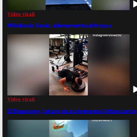
Video virali
Milinkovic Savic, allenamento al fresco
Video virali
El Shaarawy, futuro da scrivere ma l'attaccante s