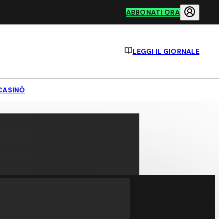
ABBONATI ORA
LEGGI IL GIORNALE
CASINÒ