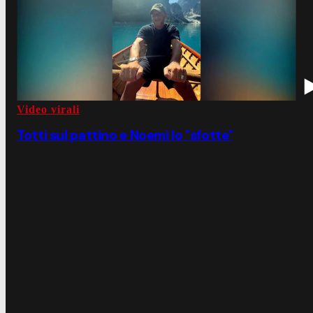
Video virali
Totti sul pattino e Noemi lo "sfotte"