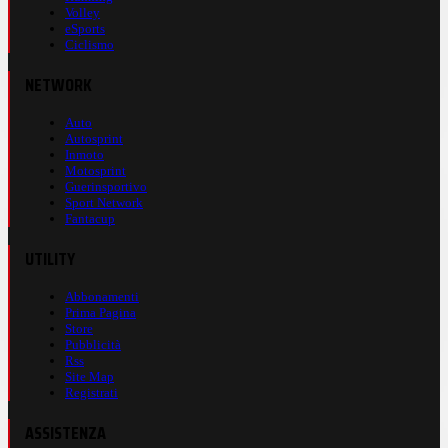
Volley
eSports
Ciclismo
NETWORK
Auto
Autosprint
Inmoto
Motosprint
Guerinsportivo
Sport Network
Fantacup
UTILITY
Abbonamenti
Prima Pagina
Store
Pubblicità
Rss
Site Map
Registrati
ASSISTENZA