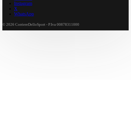
Instagram
X
WhatsApp
© 2026 CorriereDelloSport - P.Iva 00878311000