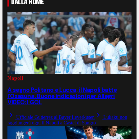
DALLA HOME
Napoli
A segno Politano e Lucca, il Napoli batte
l'Osasuna. Buone indicazioni per Allegri
VIDEO: I GOL
Ufficiale Gutierrez al Bayer Leverkusen
Lukaku non
raggiungerà oggi il Napoli a Castel di Sangro