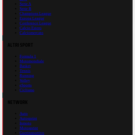
Serie A
Serie B
Champions League
Europa League
Conference League
Calcio Estero
Calciomercato
ALTRI SPORT
Formula 1
Motomondiale
Basket
Tennis
Running
Volley
eSports
Ciclismo
NETWORK
Auto
Autosprint
Inmoto
Motosprint
Guerinsportivo