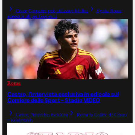
Come Gasperini può utilizzare Molina
Svolta Roma,
adesso le ali per Gasperini
Roma
Castro, l'intervista esclusiva in edicola sul
Corriere dello Sport - Stadio VIDEO
Castro, l'intervista esclusiva
Roma in Galles: da Castro
a Koulierakis