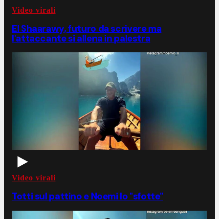
Video virali
El Shaarawy, futuro da scrivere ma
l'attaccante si allena in palestra
Video virali
Totti sul pattino e Noemi lo "sfotte"