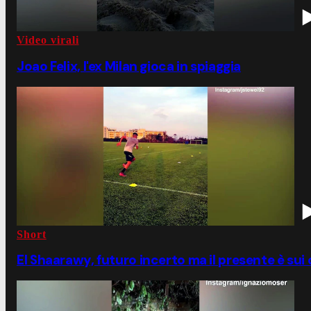
Video virali
Joao Felix, l'ex Milan gioca in spiaggia
Short
El Shaarawy, futuro incerto ma il presente è sui