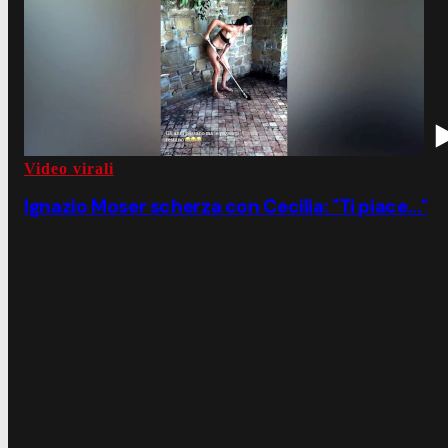
Video virali
Ignazio Moser scherza con Cecilia: "Ti piace..."