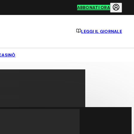
ABBONATI ORA
LEGGI IL GIORNALE
CASINÒ