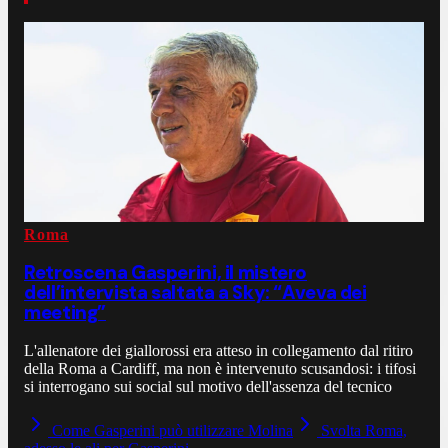
Roma
Retroscena Gasperini, il mistero
dell’intervista saltata a Sky: “Aveva dei
meeting”
L'allenatore dei giallorossi era atteso in collegamento dal ritiro
della Roma a Cardiff, ma non è intervenuto scusandosi: i tifosi
si interrogano sui social sul motivo dell'assenza del tecnico
Come Gasperini può utilizzare Molina
Svolta Roma,