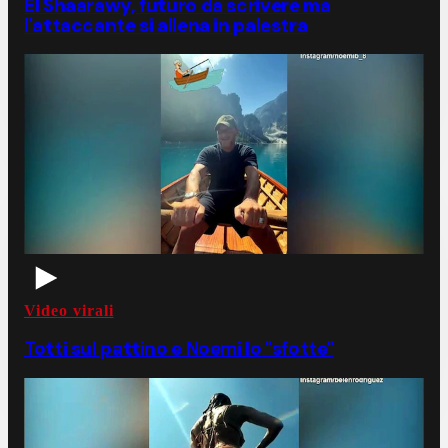
El Shaarawy, futuro da scrivere ma
l'attaccante si allena in palestra
Video virali
Totti sul pattino e Noemi lo "sfotte"