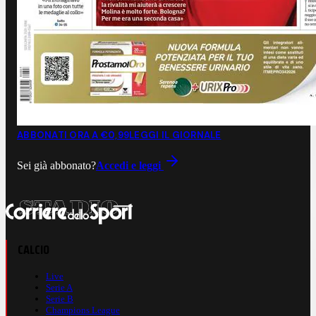
ABBONATI ORA A €0,99
LEGGI IL GIORNALE
Sei già abbonato?
Accedi e leggi
CALCIO
Live
Serie A
Serie B
Champions League