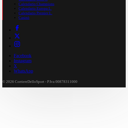
Calendario Champions
Calendario Europa L.
Calendario Premier L.
Casinò
Facebook
Instagram
X
WhatsApp
© 2026 CorriereDelloSport - P.Iva 00878311000