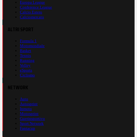
Europa League
Conference League
Calcio Estero
Calciomercato
ALTRI SPORT
Formula 1
Motomondiale
Basket
Tennis
Running
Volley
eSports
Ciclismo
NETWORK
Auto
Autosprint
Inmoto
Motosprint
Guerinsportivo
Sport Network
Fantacup