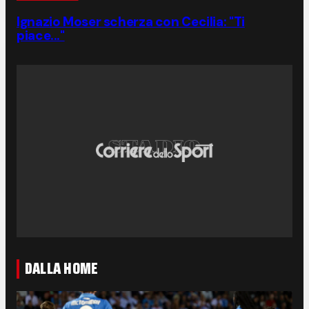
Ignazio Moser scherza con Cecilia: "Ti
piace..."
DALLA HOME