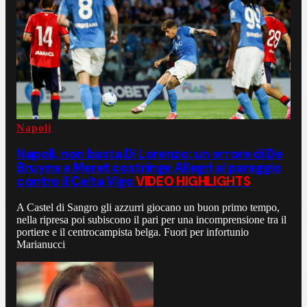
Napoli
Napoli, non basta Di Lorenzo: un errore di De
Bruyne e Meret costringe Allegri al pareggio
contro il Celta Vigo
VIDEO HIGHLIGHTS
A Castel di Sangro gli azzurri giocano un buon primo tempo,
nella ripresa poi subiscono il pari per una incomprensione tra il
portiere e il centrocampista belga. Fuori per infortunio
Marianucci