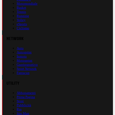
Motomondiale
Basket
Tennis
Running
Volley
eSports
Ciclismo
NETWORK
Auto
Autosprint
Inmoto
Motosprint
Guerinsportivo
Sport Network
Fantacup
UTILITY
Abbonamenti
Prima Pagina
Store
Pubblicità
Rss
Site Map