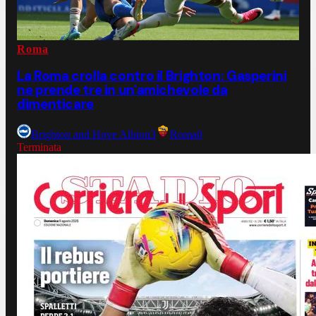
Roma
La Roma crolla contro il Brighton: Gasperini
ne prende tre in un'amichevole da
dimenticare
Brighton and Hove Albion
3
Roma
0
Terminata