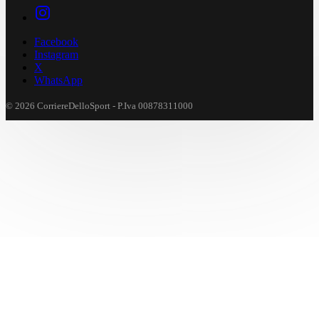
Facebook
Instagram
X
WhatsApp
© 2026 CorriereDelloSport - P.Iva 00878311000