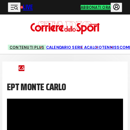
LIVE
Vai al contenuto principale
ABBONATI ORA
CONTENUTI PLUS
CALENDARIO SERIE A
CALCIO
TENNIS
SCOM
EPT MONTE CARLO