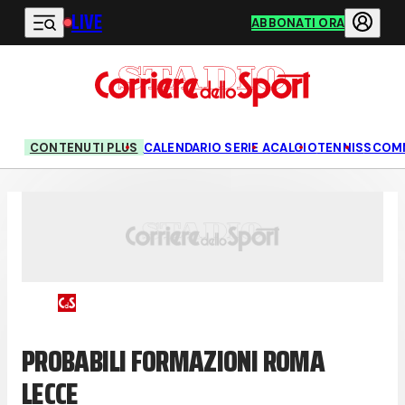
LIVE
Vai al contenuto principale
ABBONATI ORA
CONTENUTI PLUS
CALENDARIO SERIE A
CALCIO
TENNIS
SCOM
PROBABILI FORMAZIONI ROMA
LECCE