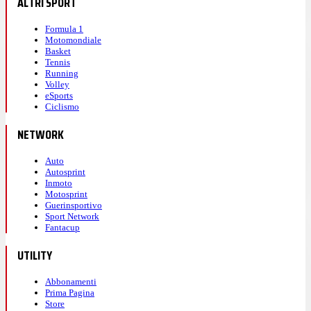
ALTRI SPORT
Formula 1
Motomondiale
Basket
Tennis
Running
Volley
eSports
Ciclismo
NETWORK
Auto
Autosprint
Inmoto
Motosprint
Guerinsportivo
Sport Network
Fantacup
UTILITY
Abbonamenti
Prima Pagina
Store