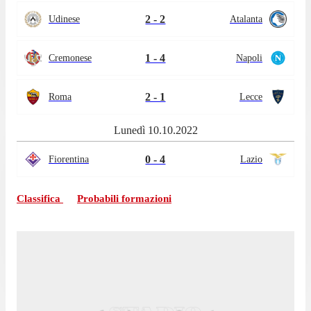
2 - 2
Udinese
Atalanta
1 - 4
Cremonese
Napoli
2 - 1
Roma
Lecce
Lunedì 10.10.2022
0 - 4
Fiorentina
Lazio
Classifica
Probabili formazioni