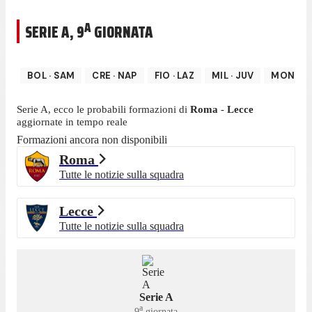
A
SERIE A
,
9
GIORNATA
BOL
·
SAM
CRE
·
NAP
FIO
·
LAZ
MIL
·
JUV
MON
·
S
Serie A
, ecco le probabili formazioni di
Roma
-
Lecce
aggiornate in tempo reale
Formazioni ancora non disponibili
Roma
Tutte le notizie sulla squadra
Lecce
Tutte le notizie sulla squadra
Serie A
a
9
giornata