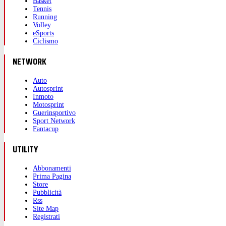
Basket
Tennis
Running
Volley
eSports
Ciclismo
NETWORK
Auto
Autosprint
Inmoto
Motosprint
Guerinsportivo
Sport Network
Fantacup
UTILITY
Abbonamenti
Prima Pagina
Store
Pubblicità
Rss
Site Map
Registrati