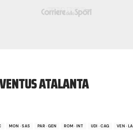
UVENTUS ATALANTA
C
MON
·
SAS
PAR
·
GEN
ROM
·
INT
UDI
·
CAG
VEN
·
LA