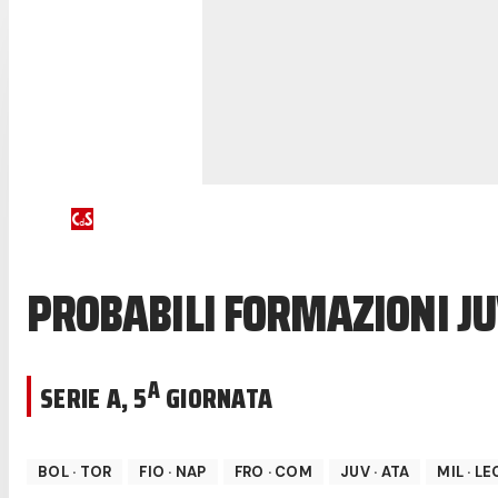
PROBABILI FORMAZIONI J
A
SERIE A
,
5
GIORNATA
BOL
·
TOR
FIO
·
NAP
FRO
·
COM
JUV
·
ATA
MIL
·
LE