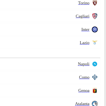
Torino
Cagliari
Inter
Lazio
Napoli
Como
Genoa
Atalanta