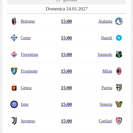
Domenica 24.01.2027
15:00
Bologna
Atalanta
15:00
Como
Napoli
15:00
Fiorentina
Sassuolo
15:00
Frosinone
Milan
15:00
Genoa
Parma
15:00
Inter
Venezia
15:00
Juventus
Cagliari