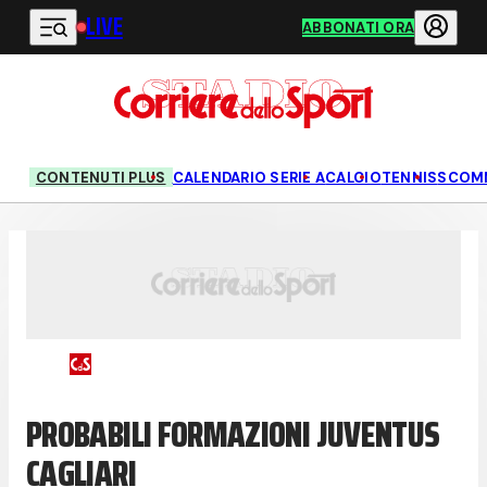
LIVE
Vai al contenuto principale
ABBONATI ORA
CONTENUTI PLUS
CALENDARIO SERIE A
CALCIO
TENNIS
SCOM
PROBABILI FORMAZIONI JUVENTUS
CAGLIARI