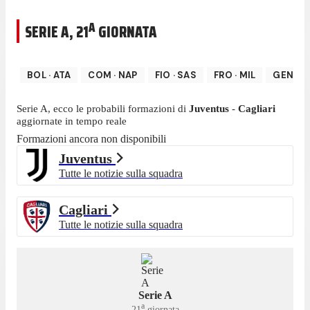
A
SERIE A
,
21
GIORNATA
BOL
·
ATA
COM
·
NAP
FIO
·
SAS
FRO
·
MIL
GEN
·
P
Serie A
, ecco le probabili formazioni di
Juventus
-
Cagliari
aggiornate in tempo reale
Formazioni ancora non disponibili
Juventus
Tutte le notizie sulla squadra
Cagliari
Tutte le notizie sulla squadra
Serie A
a
21
giornata