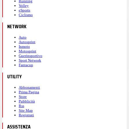
Running
Volley
eSports
Ciclismo
NETWORK
Auto
Autosprint
Inmoto
Motosprint
Guerinsportivo
Sport Network
Fantacup
UTILITY
Abbonamenti
Prima Pagina
Store
Pubblicità
Rss
Site Map
Registrati
ASSISTENZA