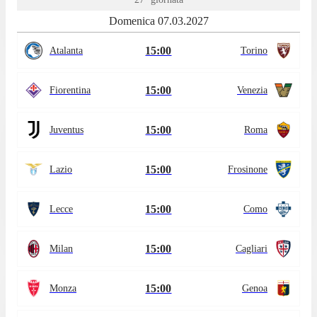
Domenica 07.03.2027
15:00
Atalanta
Torino
15:00
Fiorentina
Venezia
15:00
Juventus
Roma
15:00
Lazio
Frosinone
15:00
Lecce
Como
15:00
Milan
Cagliari
15:00
Monza
Genoa