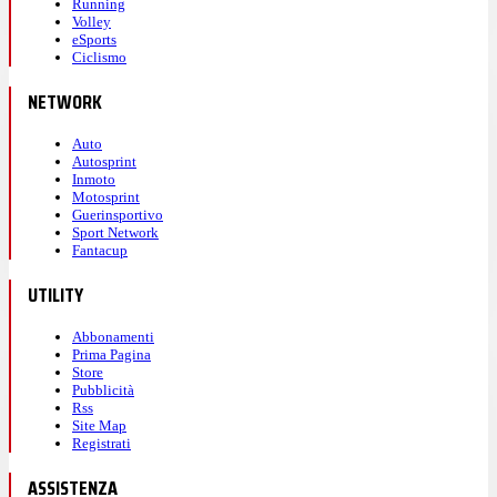
Running
Volley
eSports
Ciclismo
NETWORK
Auto
Autosprint
Inmoto
Motosprint
Guerinsportivo
Sport Network
Fantacup
UTILITY
Abbonamenti
Prima Pagina
Store
Pubblicità
Rss
Site Map
Registrati
ASSISTENZA