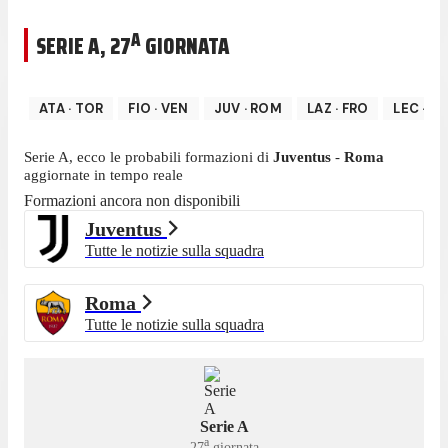
A
SERIE A
,
27
GIORNATA
ATA
·
TOR
FIO
·
VEN
JUV
·
ROM
LAZ
·
FRO
LEC
·
C
Serie A
, ecco le probabili formazioni di
Juventus
-
Roma
aggiornate in tempo reale
Formazioni ancora non disponibili
Juventus
Tutte le notizie sulla squadra
Roma
Tutte le notizie sulla squadra
Serie A
a
27
giornata