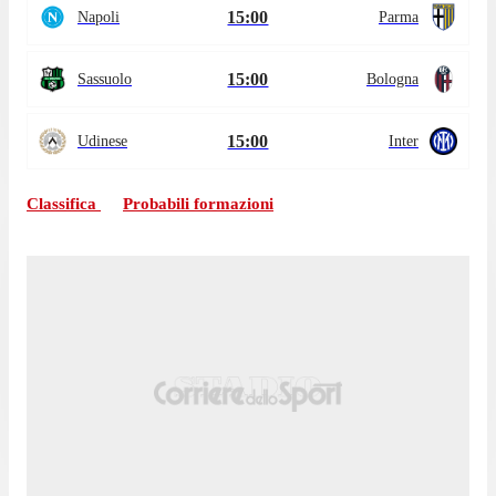
15:00
Napoli
Parma
15:00
Sassuolo
Bologna
15:00
Udinese
Inter
Classifica
Probabili formazioni