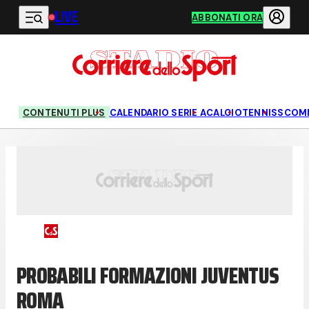
LIVE
Vai al contenuto principale
ABBONATI ORA
CONTENUTI PLUS
CALENDARIO SERIE A
CALCIO
TENNIS
SCOM
PROBABILI FORMAZIONI JUVENTUS
ROMA