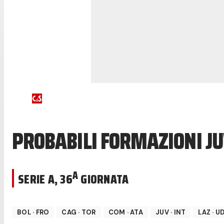
PROBABILI FORMAZIONI J
A
SERIE A
,
36
GIORNATA
BOL
·
FRO
CAG
·
TOR
COM
·
ATA
JUV
·
INT
LAZ
·
UD