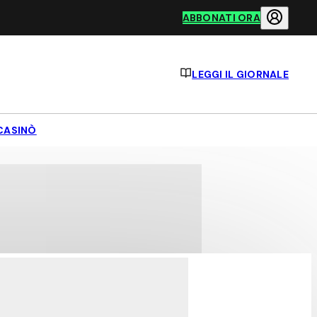
ABBONATI ORA
LEGGI IL GIORNALE
CASINÒ