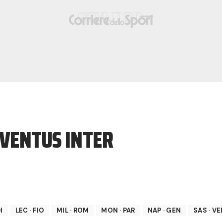
UVENTUS INTER
I
LEC
·
FIO
MIL
·
ROM
MON
·
PAR
NAP
·
GEN
SAS
·
VE