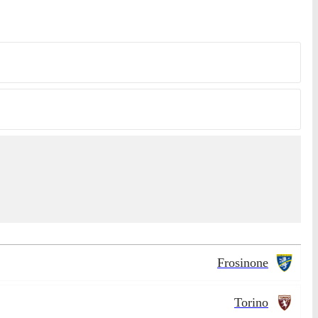
Frosinone
Torino