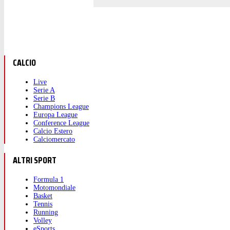
CALCIO
Live
Serie A
Serie B
Champions League
Europa League
Conference League
Calcio Estero
Calciomercato
ALTRI SPORT
Formula 1
Motomondiale
Basket
Tennis
Running
Volley
eSports