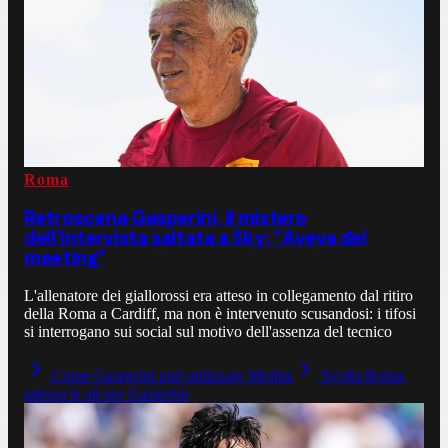
Roma
Retroscena Gasperini, il mistero
dell’intervista saltata a Sky: “Aveva dei
meeting”
L'allenatore dei giallorossi era atteso in collegamento dal ritiro
della Roma a Cardiff, ma non è intervenuto scusandosi: i tifosi
si interrogano sui social sul motivo dell'assenza del tecnico
Come Gasperini può utilizzare Molina
Svolta Roma,
adesso le ali per Gasperini