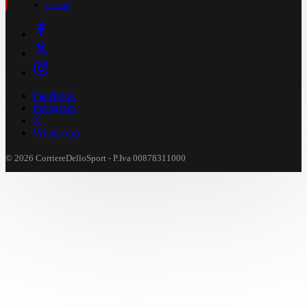
Casinò
Facebook
Instagram
X
WhatsApp
© 2026 CorriereDelloSport - P.Iva 00878311000