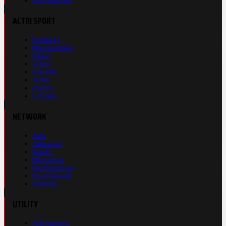
Calciomercato
ALTRI SPORT
Formula 1
Motomondiale
Basket
Tennis
Running
Volley
eSports
Ciclismo
NETWORK
Auto
Autosprint
Inmoto
Motosprint
Guerinsportivo
Sport Network
Fantacup
UTILITY
Abbonamenti