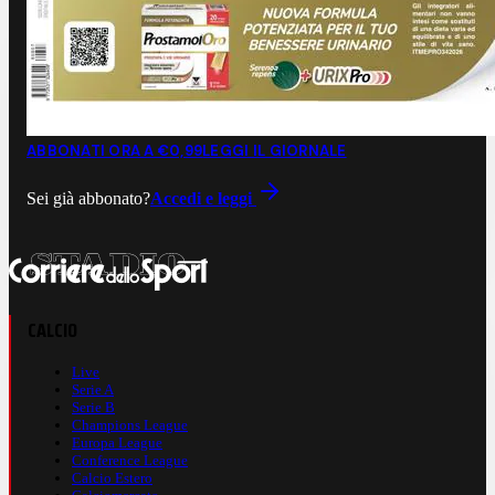
ABBONATI ORA A €0,99
LEGGI IL GIORNALE
Sei già abbonato?
Accedi e leggi
CALCIO
Live
Serie A
Serie B
Champions League
Europa League
Conference League
Calcio Estero