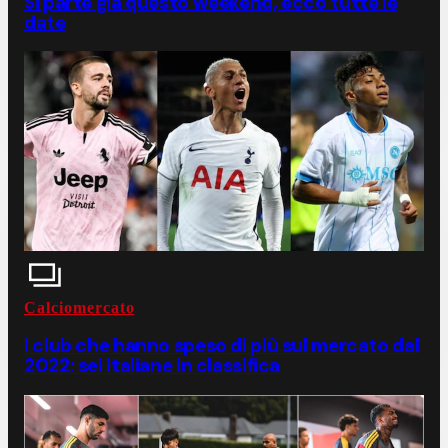
Si parte già questo weekend, ecco tutte le
date
Calciomercato
I club che hanno speso di più sul mercato dal
2022: sei italiane in classifica