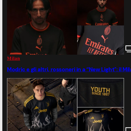
Milan
Modric e gli altri, rossoneri in a “New Light": il M