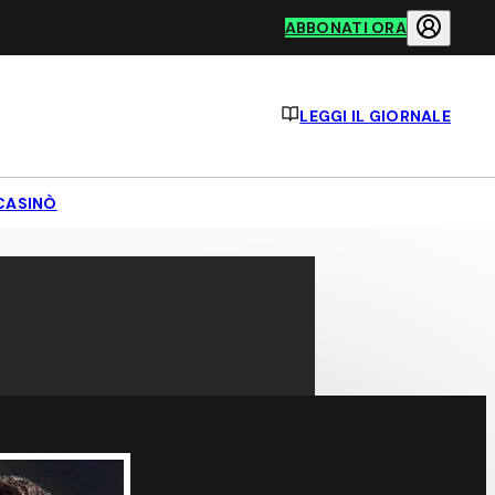
ABBONATI ORA
LEGGI IL GIORNALE
CASINÒ